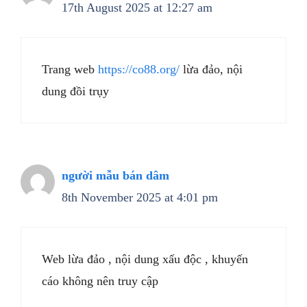
17th August 2025 at 12:27 am
Trang web
https://co88.org/
lừa đảo, nội
dung đồi trụy
người mẫu bán dâm
8th November 2025 at 4:01 pm
Web lừa đảo , nội dung xấu độc , khuyến
cáo không nên truy cập