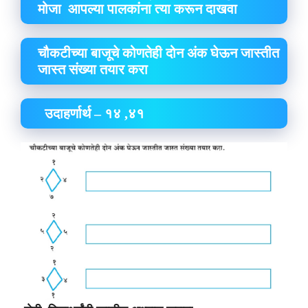
मोजा आपल्या पालकांना त्या करून दाखवा
चौकटीच्या बाजूचे कोणतेही दोन अंक घेऊन जास्तीत
जास्त संख्या तयार करा
उदाहर्णार्थ – १४ ,४१