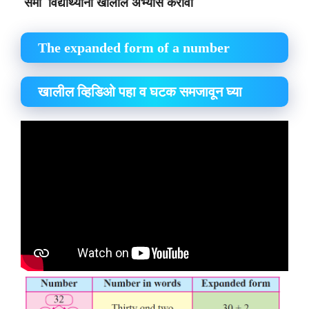
सेमी विद्यार्थ्यांनी खालील अभ्यास करावा
The expanded form of a number
खालील व्हिडिओ पहा व घटक समजावून घ्या