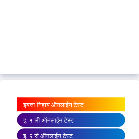
इयत्ता निहाय ऑनलाईन टेस्ट
इ. १ ली ऑनलाईन टेस्ट
इ. २ री ऑनलाईन टेस्ट