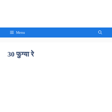
Skip
to
Sandeep Waghmore
content
Menu
30 फुग्या रे