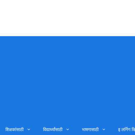
शिक्षकांसाठी
विद्यार्थ्यांसाठी
भाषणासाठी
इ लर्निग व