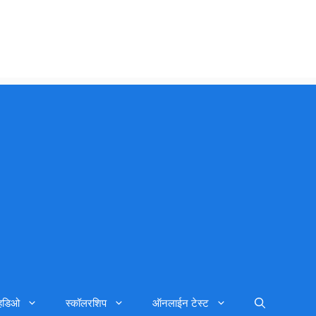
्हिडिओ
स्कॉलरशिप
ऑनलाईन टेस्ट