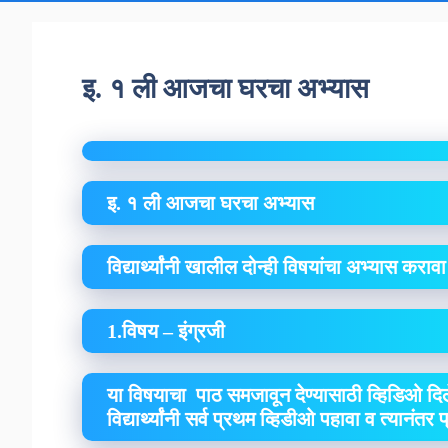
इ. १ ली आजचा घरचा अभ्यास
इ. १ ली आजचा घरचा अभ्यास
विद्यार्थ्यांनी खालील दोन्ही विषयांचा अभ्यास कराव
1.विषय – इंग्रजी
या विषयाचा पाठ समजावून देण्यासाठी व्हिडिओ दिल
विद्यार्थ्यांनी सर्व प्रथम व्हिडीओ पहावा व त्यानंतर