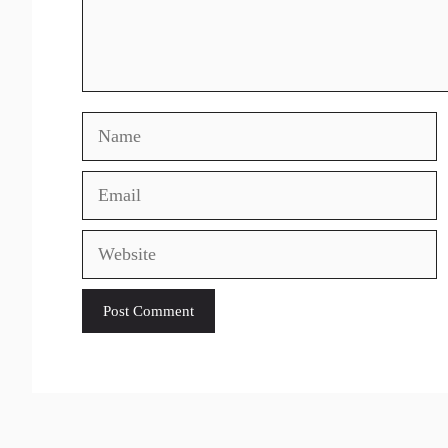
Name
Email
Website