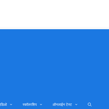
्हिडिओ
स्कॉलरशिप
ऑनलाईन टेस्ट