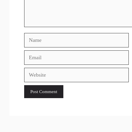
Name
Email
Website