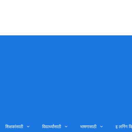
शिक्षकांसाठी
विद्यार्थ्यांसाठी
भाषणासाठी
इ लर्निग व