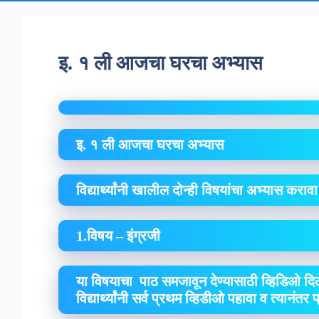
इ. १ ली आजचा घरचा अभ्यास
इ. १ ली आजचा घरचा अभ्यास
विद्यार्थ्यांनी खालील दोन्ही विषयांचा अभ्यास कराव
1.विषय – इंग्रजी
या विषयाचा पाठ समजावून देण्यासाठी व्हिडिओ दिल
विद्यार्थ्यांनी सर्व प्रथम व्हिडीओ पहावा व त्यानंतर