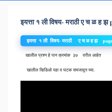
इयत्ता १ ली विषय- मराठी ए च ळ ह 
इयत्ता १ ली विषय- मराठी ए च ळ ह झ p
खालील प्रश्न हे पान क्रमांक ३७ वरील आहेत
खालील व्हिडिओ पहा व घटक समजावून घ्या.