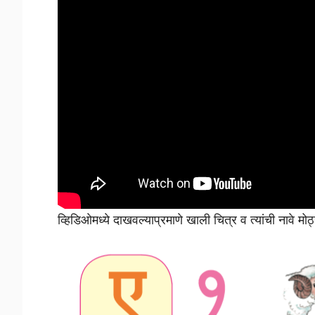
व्हिडिओमध्ये दाखवल्याप्रमाणे खाली चित्र व त्यांची नावे म