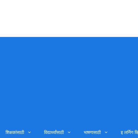
शिक्षकांसाठी
विद्यार्थ्यांसाठी
भाषणासाठी
इ लर्निग व