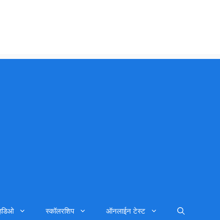
्हिडिओ
स्कॉलरशिप
ऑनलाईन टेस्ट