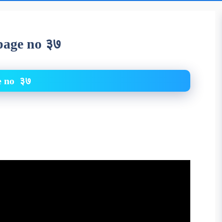
झ page no ३७
age no ३७