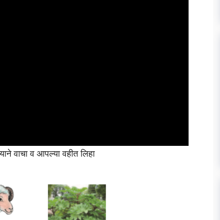
ोठ्याने वाचा व आपल्या वहीत लिहा