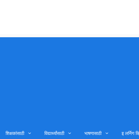
शिक्षकांसाठी
विद्यार्थ्यांसाठी
भाषणासाठी
इ लर्निग व