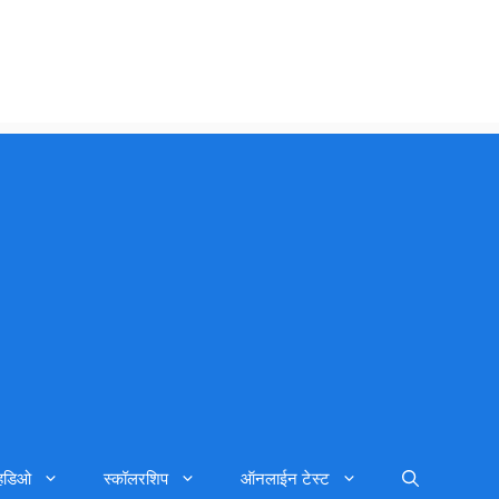
्हिडिओ
स्कॉलरशिप
ऑनलाईन टेस्ट