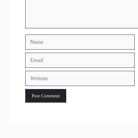
Name
Email
Website