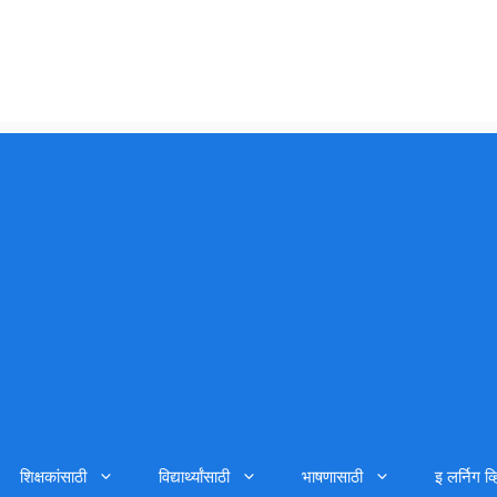
शिक्षकांसाठी
विद्यार्थ्यांसाठी
भाषणासाठी
इ लर्निग व