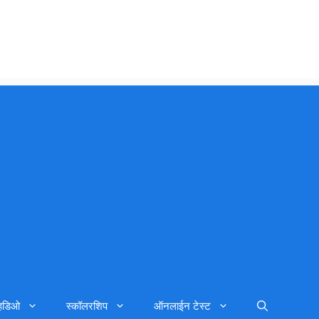
्हिडिओ
स्कॉलरशिप
ऑनलाईन टेस्ट