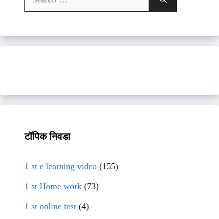
for:
टॉपिक निवडा
1 st e learning video
(155)
1 st Home work
(73)
1 st online test
(4)