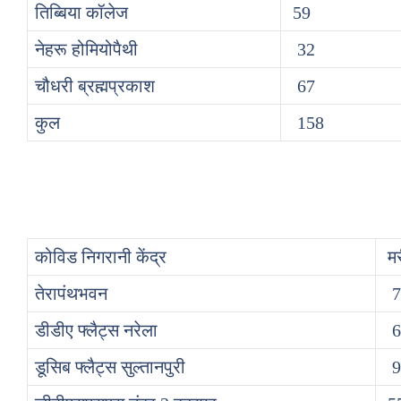
तिब्बिया कॉलेज
59
नेहरू होमियोपैथी
32
चौधरी ब्रह्मप्रकाश
67
कुल
158
कोविड निगरानी केंद्र
म
तेरापंथभवन
7
डीडीए फ्लैट्स नरेला
6
डूसिब फ्लैट्स सुल्तानपुरी
9