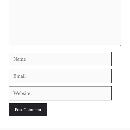
Name
Email
Website