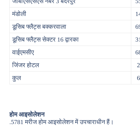
जीबीएसएसएस नंबर 3 बदरपुर
5
मंडोली
1
डूसिब फ्लैट्स बक्करवाला
6
डूसिब फ्लैट्स सेक्टर 16 द्वारका
3
वाईएमसीए
6
जिंजर होटल
2
कुल
6
होम आइसोलेशन
.5781 मरीज होम आइसोलेशन में उपचाराधीन हैं।