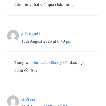
Cảm ơn vì bài viết quá chất lượng.
giết người
15th August 2025 at 6:49 pm
Trang web
https://co88.org/
lừa đảo, nội
dung đồi trụy
chơi les