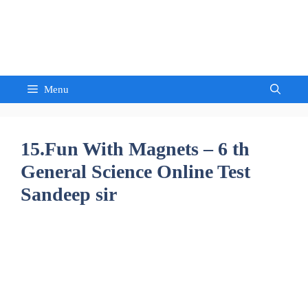
Skip
to
Sandeep Waghmore
content
Menu
15.Fun With Magnets – 6 th
General Science Online Test
Sandeep sir