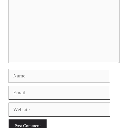
Name
Email
Website