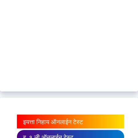
इयत्ता निहाय ऑनलाईन टेस्ट
इ. १ ली ऑनलाईन टेस्ट