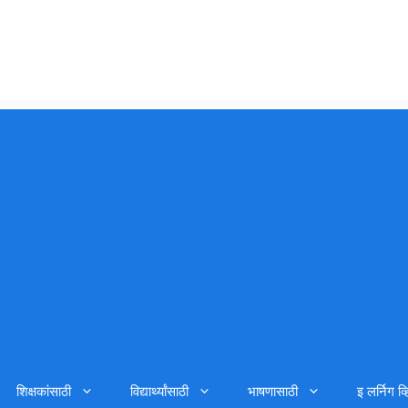
शिक्षकांसाठी
विद्यार्थ्यांसाठी
भाषणासाठी
इ लर्निग व