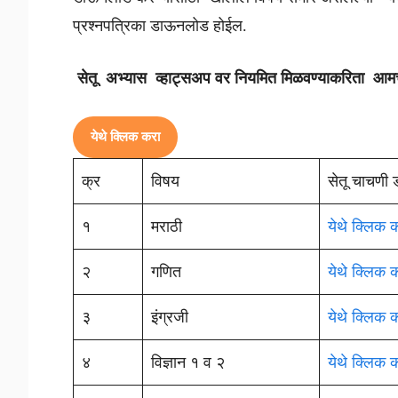
प्रश्नपत्रिका डाऊनलोड होईल.
सेतू अभ्यास व्हाट्सअप वर नियमित मिळवण्याकरिता आमच
येथे क्लिक करा
क्र
विषय
सेतू चाचणी
१
मराठी
येथे क्लिक 
२
गणित
येथे क्लिक 
३
इंग्रजी
येथे क्लिक 
४
विज्ञान १ व २
येथे क्लिक 