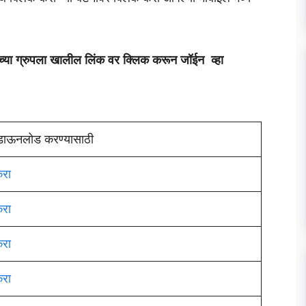
्या ग्रुपला खालील लिंक वर क्लिक करून जॉईन व्हा
 डाऊनलोड करण्यासाठी
करा
करा
करा
करा