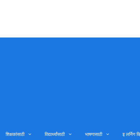
शिक्षकांसाठी
विद्यार्थ्यांसाठी
भाषणासाठी
इ लर्निग व