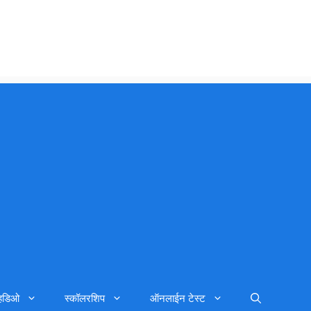
्हिडिओ
स्कॉलरशिप
ऑनलाईन टेस्ट