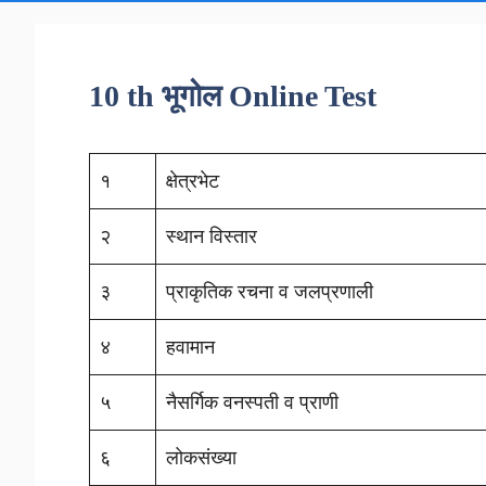
10 th भूगोल Online Test
१
क्षेत्रभेट
२
स्थान विस्तार
३
प्राकृतिक रचना व जलप्रणाली
४
हवामान
५
नैसर्गिक वनस्पती व प्राणी
६
लोकसंख्या