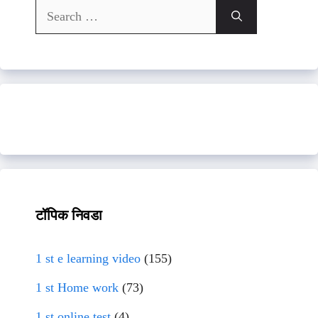
Search
for:
टॉपिक निवडा
1 st e learning video
(155)
1 st Home work
(73)
1 st online test
(4)