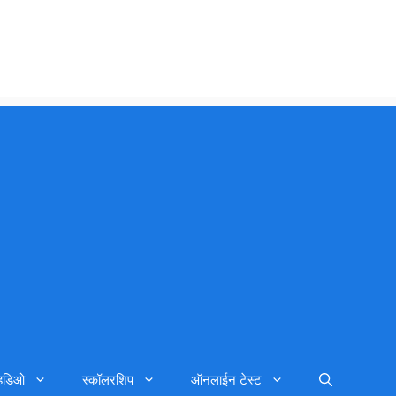
्हिडिओ
स्कॉलरशिप
ऑनलाईन टेस्ट