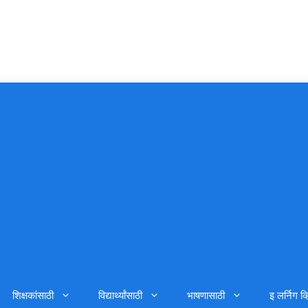
शिक्षकांसाठी
विद्यार्थ्यांसाठी
भाषणासाठी
इ लर्निग व