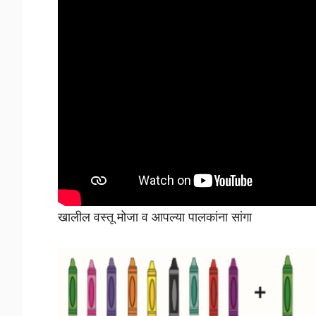
खालील वस्तू मोजा व आपल्या पालकांना सांगा