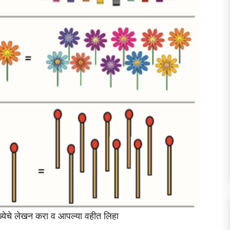
ख्येचे लेखन करा व आपल्या वहीत लिहा