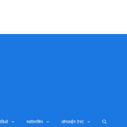
्हिडिओ
स्कॉलरशिप
ऑनलाईन टेस्ट