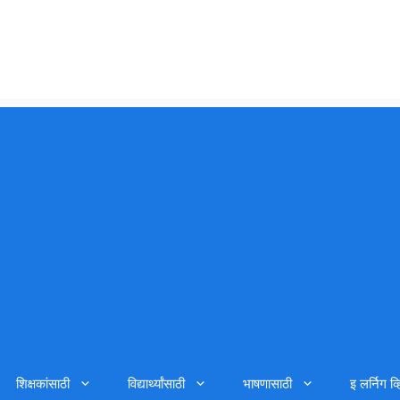
शिक्षकांसाठी
विद्यार्थ्यांसाठी
भाषणासाठी
इ लर्निग व