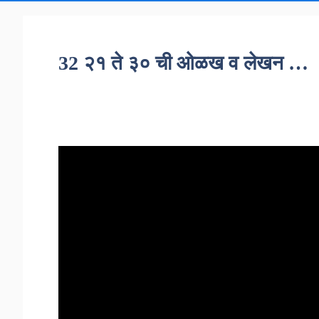
32 २१ ते ३० ची ओळख व लेखन …