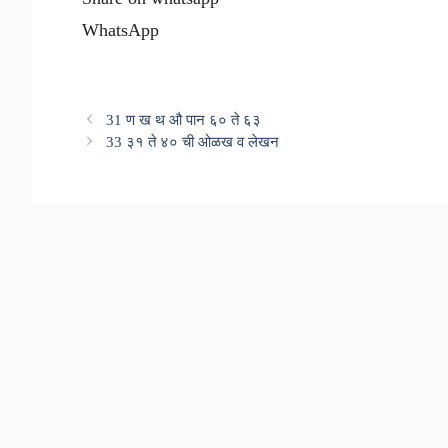
WhatsApp
31 ण ख थ औ पान ६० ते ६३
33 ३१ ते ४० ची ओळख व लेखन