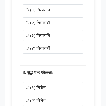
(१) निरपराधि
(२) निरपराधी
(३) निरपराधि
(४) निरपराधी
शुद्ध शब्द ओळखा:
(१) निमीत्त
(२) निमित्त