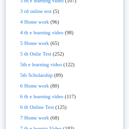
3 rd e learning video
(107)
3 rd online test
(5)
4 Home work
(96)
4 th e learning video
(98)
5 Home work
(65)
5 th Onlie Test
(252)
5th e learning video
(122)
5th Scholarship
(89)
6 Home work
(80)
6 th e learning video
(117)
6 th Online Test
(125)
7 Home work
(68)
7 th e learnig Video
(183)