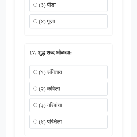
(३) पीडा
(४) पूजा
शुद्ध शब्द ओळखा:
(१) संगितात
(२) कविला
(३) गरिबांचा
(४) परिक्षेला