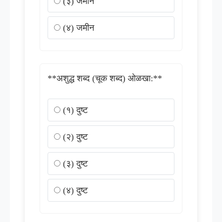
(३) जमीन
(४) जमीन
**अशुद्ध शब्द (चूक शब्द) ओळखा:**
(१) दुष्ट
(२) दुष्ट
(३) दुष्ट
(४) दुष्ट