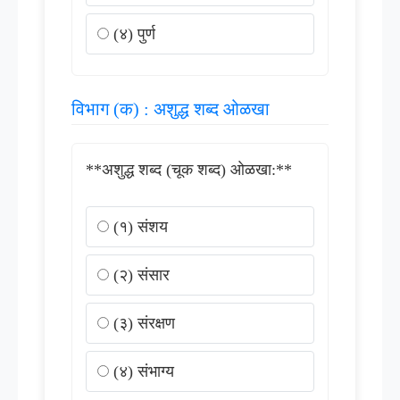
(४) पुर्ण
विभाग (क) : अशुद्ध शब्द ओळखा
**अशुद्ध शब्द (चूक शब्द) ओळखा:**
(१) संशय
(२) संसार
(३) संरक्षण
(४) संभाग्य