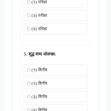
(२) परिक्षा
(३) परीक्षा
(४) परिक्षा
शुद्ध शब्द ओळखा:
(१) शिरीष
(२) शिरीष
(३) शिरीष
(४) शिरिष