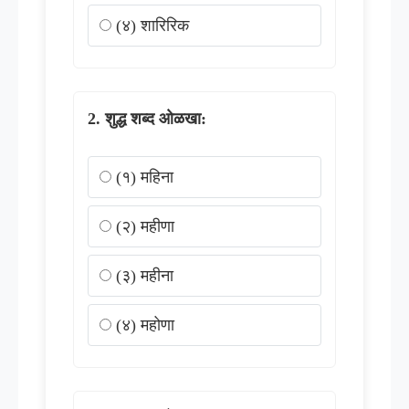
(४) शारिरिक
शुद्ध शब्द ओळखा:
(१) महिना
(२) महीणा
(३) महीना
(४) महोणा