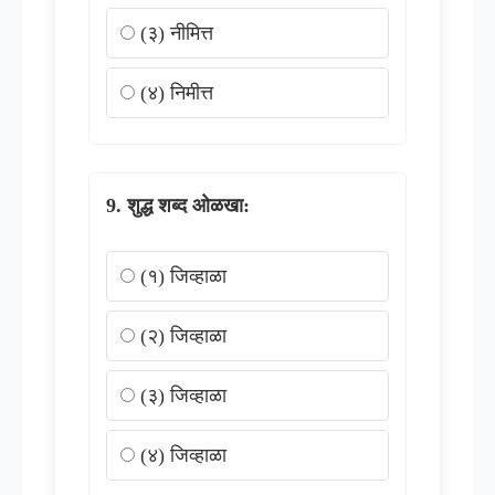
(३) नीमित्त
(४) निमीत्त
शुद्ध शब्द ओळखा:
(१) जिव्हाळा
(२) जिव्हाळा
(३) जिव्हाळा
(४) जिव्हाळा