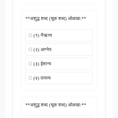
**अशुद्ध शब्द (चूक शब्द) ओळखा:**
(१) नैऋत्य
(२) आग्नेय
(३) ईशान्य
(४) वायव्य
**अशुद्ध शब्द (चूक शब्द) ओळखा:**