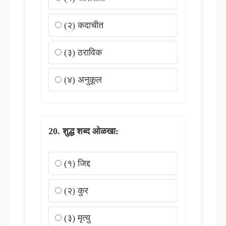
(२) कदाचीत
(३) ठराविक
(४) अनुकूल
शुद्ध शब्द ओळखा:
(१) जिद्द
(२) कुर
(३) मृत्यु