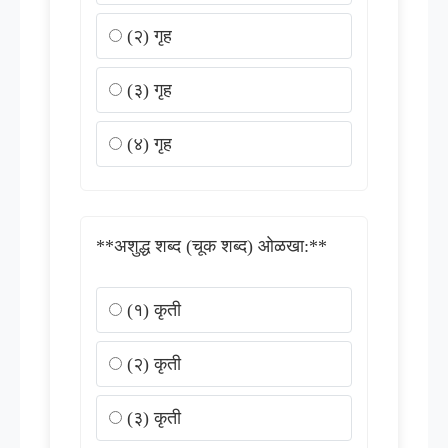
(२) गृह
(३) गृह
(४) गृह
**अशुद्ध शब्द (चूक शब्द) ओळखा:**
(१) कृती
(२) कृती
(३) कृती