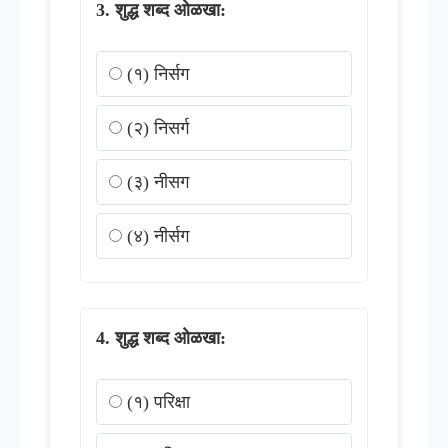
शुद्ध शब्द ओळखा:
(१) निर्सग
(२) निसर्ग
(३) नीसग
(४) नीर्सग
शुद्ध शब्द ओळखा:
(१) परिक्षा