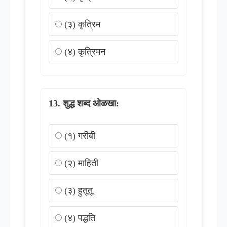
(३) कृत्रिम
(४) कृत्रिमन
शुद्ध शब्द ओळखा:
(१) गरीबी
(२) माहिती
(३) हुतूतू
(४) पद्धति