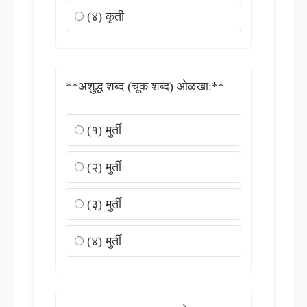
(४) कृती
**अशुद्ध शब्द (चूक शब्द) ओळखा:**
(१) मुर्ती
(२) मुर्ती
(३) मुर्ती
(४) मुर्ती