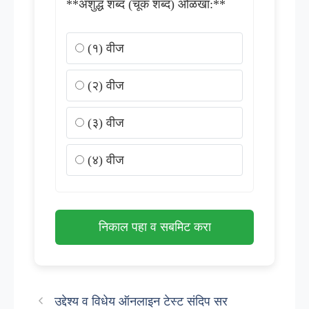
**अशुद्ध शब्द (चूक शब्द) ओळखा:**
(१) वीज
(२) वीज
(३) वीज
(४) वीज
निकाल पहा व सबमिट करा
उद्देश्य व विधेय ऑनलाइन टेस्ट संदिप सर