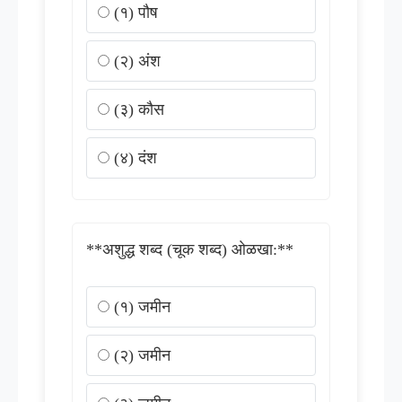
(१) पौष
(२) अंश
(३) कौस
(४) दंश
**अशुद्ध शब्द (चूक शब्द) ओळखा:**
(१) जमीन
(२) जमीन