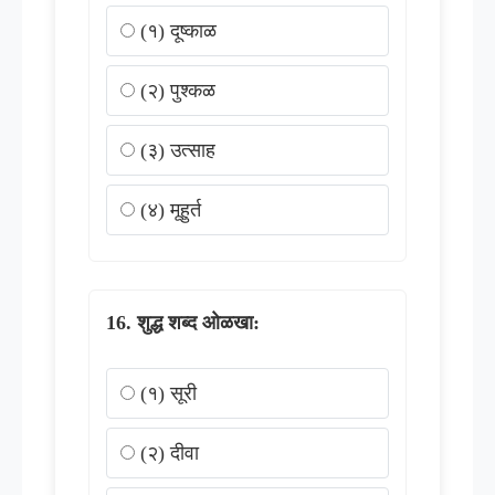
(१) दूष्काळ
(२) पुश्कळ
(३) उत्साह
(४) मूहुर्त
शुद्ध शब्द ओळखा:
(१) सूरी
(२) दीवा