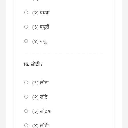
(२) वधवा
(३) वधूरी
(४) वधू
लोटी :
(१) लोटा
(२) लोटे
(३) लोट्या
(४) लोटी