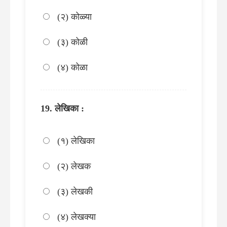
(२) कोळ्या
(३) कोळी
(४) कोळा
लेखिका :
(१) लेखिका
(२) लेखक
(३) लेखकी
(४) लेखक्या