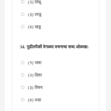
(२) लिंबू
(३) लाडू
(४) खडू
पुढीलपैकी वेगळ्या वचनाचा शब्द ओळखा:
(१) भाषा
(२) दिशा
(३) विषय
(४) धडा