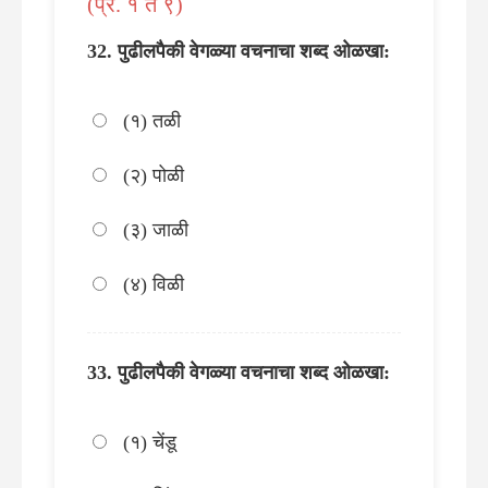
(प्र. १ ते ९)
पुढीलपैकी वेगळ्या वचनाचा शब्द ओळखा:
(१) तळी
(२) पोळी
(३) जाळी
(४) विळी
पुढीलपैकी वेगळ्या वचनाचा शब्द ओळखा:
(१) चेंडू