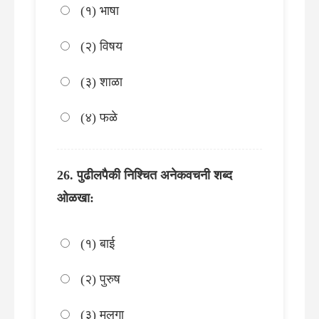
(१) भाषा
(२) विषय
(३) शाळा
(४) फळे
पुढीलपैकी निश्चित अनेकवचनी शब्द
ओळखा:
(१) बाई
(२) पुरुष
(३) मुलगा