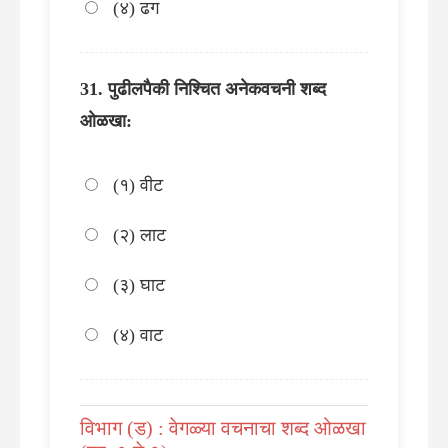
(४) ढग
पुढीलपैकी निश्चित अनेकवचनी शब्द
ओळखा:
(१) वीट
(२) लाट
(३) घाट
(४) वाट
विभाग (ड) : वेगळ्या वचनाचा शब्द ओळखा