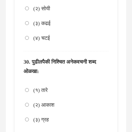
(२) सोयी
(३) कढई
(४) चटई
पुढीलपैकी निश्चित अनेकवचनी शब्द
ओळखा:
(१) तारे
(२) आकाश
(३) ग्रह