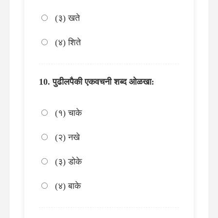
(३) खते
(४) शिते
पुढीलपैकी एकवचनी शब्द ओळखा:
(१) चाके
(२) नखे
(३) डोके
(४) बाके