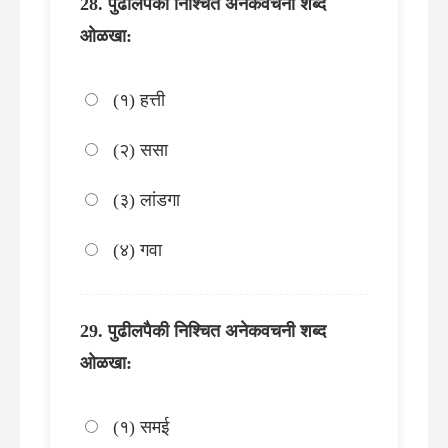
पुढीलपैकी निश्चित अनेकवचनी शब्द
ओळखा:
(१) हत्ती
(२) ससा
(३) लांडगा
(४) गवा
पुढीलपैकी निश्चित अनेकवचनी शब्द
ओळखा:
(१) समई