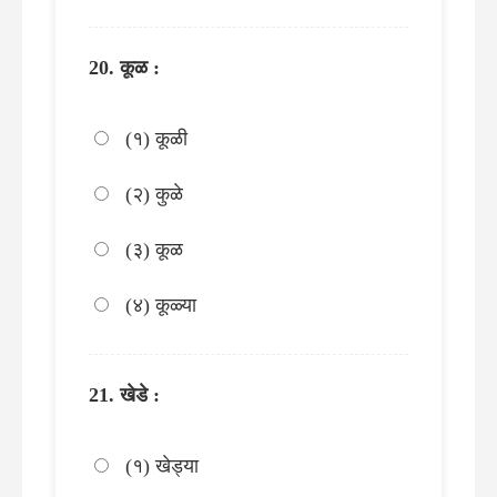
कूळ :
(१) कूळी
(२) कुळे
(३) कूळ
(४) कूळ्या
खेडे :
(१) खेड्या