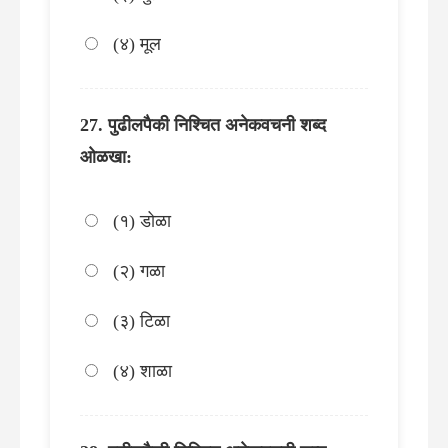
(४) मूल
पुढीलपैकी निश्चित अनेकवचनी शब्द
ओळखा:
(१) डोळा
(२) गळा
(३) टिळा
(४) शाळा