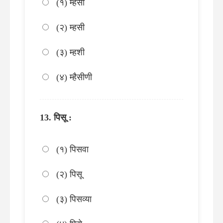
(१) म्हैसी
(२) म्हसी
(३) म्हशी
(४) म्हैसीणी
पिसू :
(१) पिसवा
(२) पिसू
(३) पिसव्या