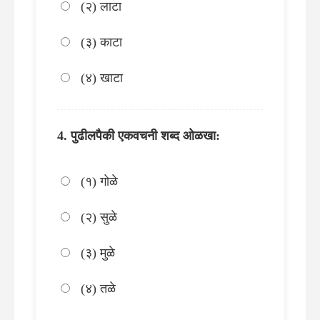
(२) लाटा
(३) काटा
(४) खाटा
पुढीलपैकी एकवचनी शब्द ओळखा:
(१) गोळे
(२) सुळे
(३) मुळे
(४) तळे