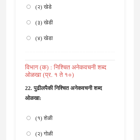
(२) खेडे
(३) खेडी
(४) खेडा
विभाग (क) : निश्चित अनेकवचनी शब्द
ओळखा (प्र. १ ते १०)
पुढीलपैकी निश्चित अनेकवचनी शब्द
ओळखा:
(१) शेळी
(२) गोळी