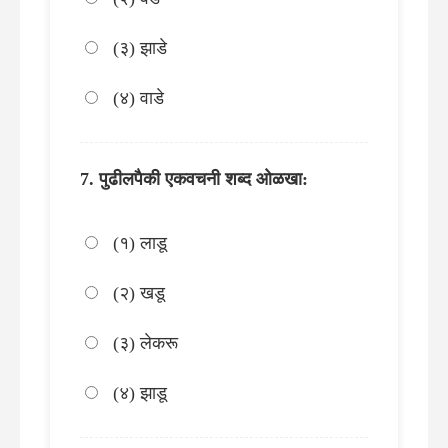
(३) झाडे
(४) वाडे
पुढीलपैकी एकवचनी शब्द ओळखा:
(१) लाडू
(२) खडू
(३) लेकरू
(४) झाडू