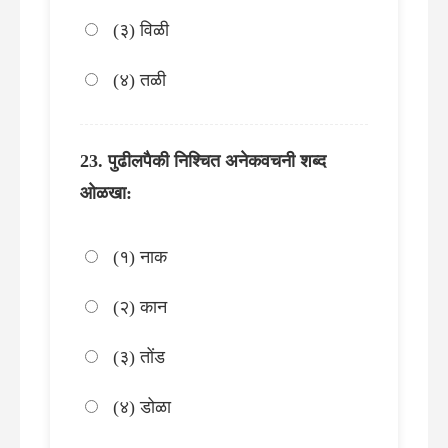
(३) विळी
(४) तळी
पुढीलपैकी निश्चित अनेकवचनी शब्द
ओळखा:
(१) नाक
(२) कान
(३) तोंड
(४) डोळा