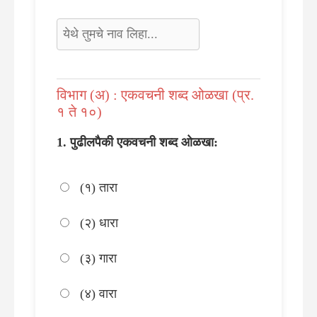
विभाग (अ) : एकवचनी शब्द ओळखा (प्र.
१ ते १०)
पुढीलपैकी एकवचनी शब्द ओळखा:
(१) तारा
(२) धारा
(३) गारा
(४) वारा