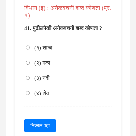
विभाग (इ) : अनेकवचनी शब्द कोणता (प्र.
१)
पुढीलपैकी अनेकवचनी शब्द कोणता ?
(१) शाळा
(२) मळा
(३) नदी
(४) शेत
निकाल पहा