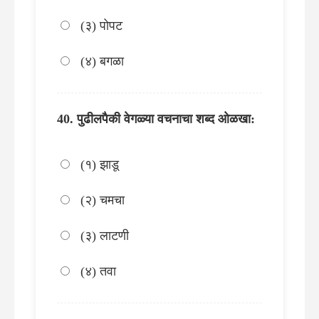
(३) पोपट
(४) बगळा
पुढीलपैकी वेगळ्या वचनाचा शब्द ओळखा:
(१) झाडू
(२) चमचा
(३) लाटणी
(४) तवा