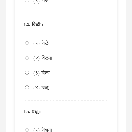
(४) पिसे
विळी :
(१) विळे
(२) विळ्या
(३) विळा
(४) विळू
वधू :
(१) विधवा