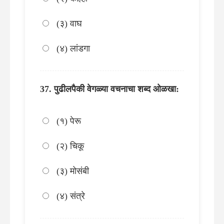
(३) वाघ
(४) लांडगा
पुढीलपैकी वेगळ्या वचनाचा शब्द ओळखा:
(१) पेरू
(२) चिकू
(३) मोसंबी
(४) संत्रे