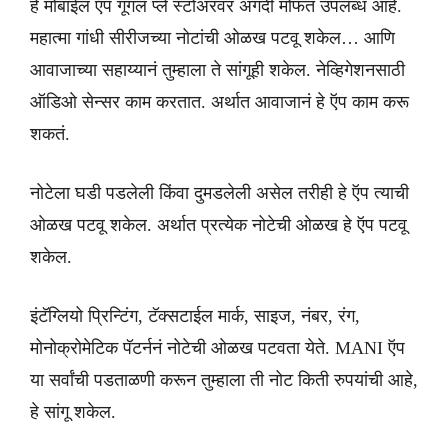
हे मोबाईल ऍप गूगल प्ले स्टोअरवर अगदी मोफत उपलब्ध आहे.
महात्मा गांधी सीरीजच्या नोटांची ओळख पटवू शकेल… आणि
आवाजाच्या सहाय्यानं तुम्हाला ते सांगूही शकेल. नेव्हिगेशनसाठी
ऑडिओ सेन्सर काम करतात. अर्थात आवाजानं हे ऍप काम करू
शकतं.
नोटेला घडी पडलेली किंवा दुमडलेली असेल तरीही हे ऍप त्याची
ओळख पटवू शकेल. अर्थात प्रत्येक नोटेची ओळख हे ऍप पटवू
शकेल.
इंटॅग्लियो प्रिन्टिंग, टॅक्सटाईल मार्क, साइज, नंबर, रंग,
मोनोक्रोमेटिक पॅटर्ननं नोटेची ओळख पटवता येते. MANI ऍप
या सर्वांची पडताळणी करून तुम्हाला ती नोट किती रुपयांची आहे,
हे सांगू शकेल.