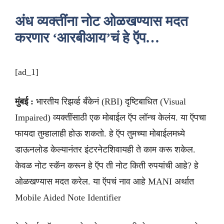
अंध व्यक्तींना नोट ओळखण्यास मदत
करणार ‘आरबीआय’चं हे ऍप…
[ad_1]
मुंबई :
भारतीय रिझर्व्ह बँकेनं (RBI) दृष्टिबाधित (Visual
Impaired) व्यक्तींसाठी एक मोबाईल ऍप लॉन्च केलंय. या ऍपचा
फायदा तुम्हालाही होऊ शकतो. हे ऍप तुमच्या मोबाईलमध्ये
डाऊनलोड केल्यानंतर इंटरनेटशिवायही ते काम करू शकेल.
केवळ नोट स्कॅन करून हे ऍप ती नोट किती रुपयांची आहे? हे
ओळखण्यास मदत करेल. या ऍपचं नाव आहे MANI अर्थात
Mobile Aided Note Identifier