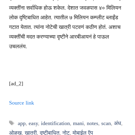
व्यक्तींना सर्वाधिक होऊ शकेल. देशात जवळपास ४० मिलियन
लोक दृष्टिबाधित आहेत. त्यातील ७ मिलियन कम्प्लीट ब्लाईंड
गटात येतात. त्यांना नोटेची खात्री पटवणं कठीण होतं. अशाच
व्यक्तींची मदत करण्याच्या दृष्टीने आरबीआयनं हे पाऊल
उचललंय.
[ad_2]
Source link
Tags
app
,
easy
,
identification
,
mani
,
notes
,
scan
,
अंध
,
ओळख
,
खात्री
,
दृष्टीबाधित
,
नोट
,
मोबाईल ऍप