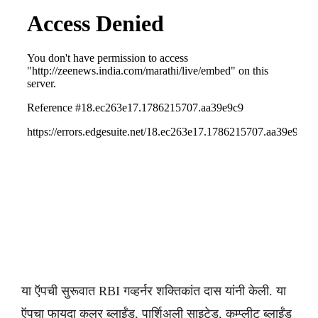
या ऍपची सुरूवात RBI गव्हर्नर शक्तिकांत दास यांनी केली. या
ऍपचा फायदा कलर ब्लाईंड, पार्शिअली साइटेड, कम्प्लीट ब्लाईंड