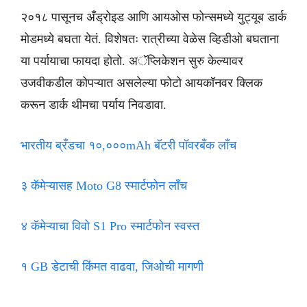
२०१८ पासूनच अँड्रोइड आणि आयओस फोन्समध्ये युट्यूब डार्क
मोडमध्ये बघता येतं. विशेषतः रात्रीच्या वेळेस व्हिडीओ बघताना
या पर्यायाचा फायदा होतो. अॅप्लिकेशन सुरु केल्यावर
उजवीकडील कोपऱ्यात असलेल्या फोटो आयकॉनवर क्लिक
करून डार्क थीमचा पर्याय निवडावा.
भारतीय ब्रँडचा १०,०००mAh बॅटरी पॉवरबँक लाँच
३ कॅमेऱ्यासह Moto G8 स्मार्टफोन लाँच
४ कॅमेऱ्याचा विवो S1 Pro स्मार्टफोन स्वस्त
१ GB डेटाची किंमत वाढवा, जिओची मागणी