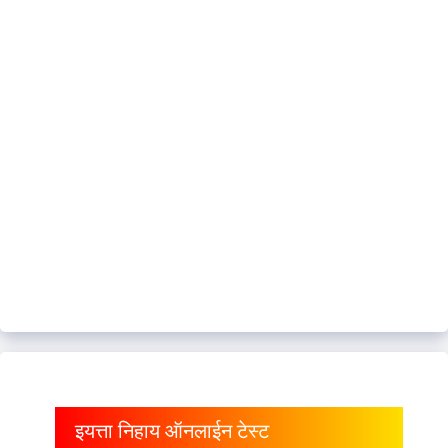
इयत्ता निहाय ऑनलाईन टेस्ट