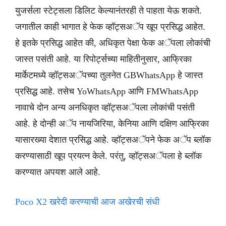
युजर्सला स्टेट्सला डिलिट केल्यानंतरही ते पाहता येऊ शकते.
जगातील काही भागात हे फेक व्हॉट्सअॅप खूप प्रसिद्ध आहेत.
हे इतके प्रसिद्ध आहेत की, अधिकृत पेक्षा फेक अॅपला लोकांची
जास्त पसंती आहे. या रिपोर्ट्सच्या माहितीनुसार, आफ्रिका
मार्केटमध्ये व्हॉट्सअॅपच्या तुलनेत GBWhatsApp हे जास्त
प्रसिद्ध आहे. तसेच YoWhatsApp आणि FMWhatsApp
नावाचे दोन अन्य अनधिकृत व्हॉट्सअॅपला लोकांची पसंती
आहे. हे दोन्ही अॅप नायजिरिया, केनिया आणि दक्षिण आफ्रिका
यासारख्या देशात प्रसिद्ध आहे. व्हॉट्सअॅपने फेक अॅप ब्लॉक
करण्यासाठी खूप प्रयत्न केले. परंतु, व्हॉट्सअॅपला हे ब्लॉक
करण्यात अपयश आले आहे.
Poco X2 खरेदी करण्याची आज अखेरची संधी