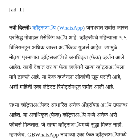
[ad_1]
नवी दिल्लीः
व्हॉट्सअॅप
(
WhatsApp
) जगभरात सर्वात जास्त
प्रसिद्ध मोबाइल मेसेजिंग अॅप आहे. व्हॉट्सॅपचे महिन्याला १.५
बिलियनहून अधिक जास्त अॅक्टिव युजर्स आहेत. त्यामुळे
मोठ्या प्रमाणात व्हॉट्सअॅपचे अनधिकृत (फेक) व्हर्जन आले
आहेत. काही देशात तर या फेक व्हर्जनने खऱ्या व्हॉट्सअॅपला
मागे टाकले आहे. या फेक व्हर्जनला लोकांची खूप पसंती आहे,
अशी माहिती एका लेटेस्ट रिपोर्ट्समधून समोर आली आहे.
सध्या व्हॉट्सअॅपवर आधारित अनेक अँड्रॉयड अॅप उपलब्ध
आहेत. या अनधिकृत (फेक) व्हॉट्सअॅप मध्ये अनेक असे
फीचर्स मिळतात. जे खऱ्या व्हॉट्सअॅपमध्ये सुद्धा मिळत नाही.
म्हणजेच, GBWhatsApp नावाच्या एका फेक व्हॉट्सअॅपमध्ये