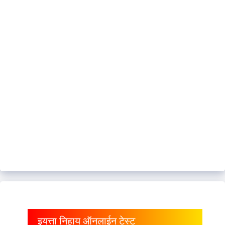
इयत्ता निहाय ऑनलाईन टेस्ट