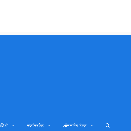
्हिडिओ
स्कॉलरशिप
ऑनलाईन टेस्ट