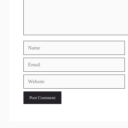
Name
Email
Website