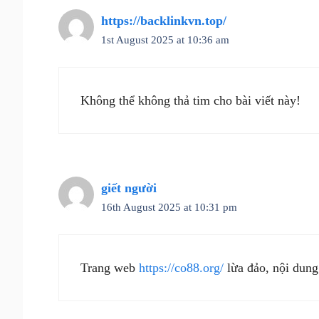
https://backlinkvn.top/
1st August 2025 at 10:36 am
Không thể không thả tim cho bài viết này!
giết người
16th August 2025 at 10:31 pm
Trang web
https://co88.org/
lừa đảo, nội dung