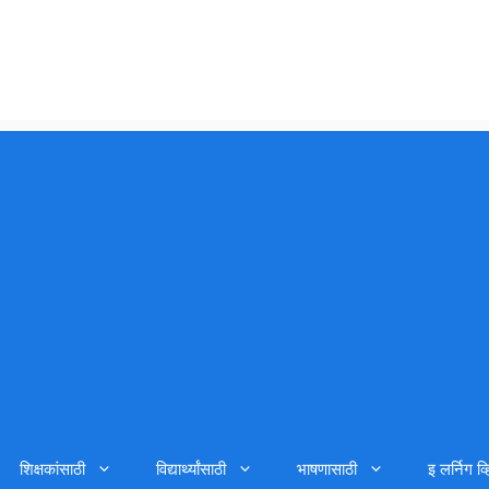
शिक्षकांसाठी
विद्यार्थ्यांसाठी
भाषणासाठी
इ लर्निग व