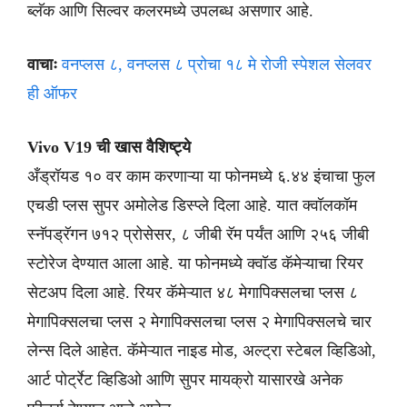
ब्लॅक आणि सिल्वर कलरमध्ये उपलब्ध असणार आहे.
वाचाः
वनप्लस ८, वनप्लस ८ प्रोचा १८ मे रोजी स्पेशल सेलवर
ही ऑफर
Vivo V19 ची खास वैशिष्ट्ये
अँड्रॉयड १० वर काम करणाऱ्या या फोनमध्ये ६.४४ इंचाचा फुल
एचडी प्लस सुपर अमोलेड डिस्प्ले दिला आहे. यात क्वॉलकॉम
स्नॅपड्रॅगन ७१२ प्रोसेसर, ८ जीबी रॅम पर्यंत आणि २५६ जीबी
स्टोरेज देण्यात आला आहे. या फोनमध्ये क्वॉड कॅमेऱ्याचा रियर
सेटअप दिला आहे. रियर कॅमेऱ्यात ४८ मेगापिक्सलचा प्लस ८
मेगापिक्सलचा प्लस २ मेगापिक्सलचा प्लस २ मेगापिक्सलचे चार
लेन्स दिले आहेत. कॅमेऱ्यात नाइड मोड, अल्ट्रा स्टेबल व्हिडिओ,
आर्ट पोर्ट्रेट व्हिडिओ आणि सुपर मायक्रो यासारखे अनेक