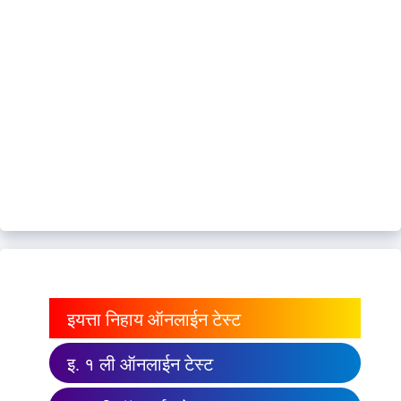
इयत्ता निहाय ऑनलाईन टेस्ट
इ. १ ली ऑनलाईन टेस्ट