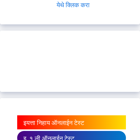
येथे क्लिक करा
इयत्ता निहाय ऑनलाईन टेस्ट
इ. १ ली ऑनलाईन टेस्ट