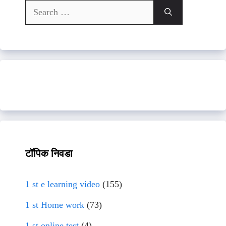
Search
for:
टॉपिक निवडा
1 st e learning video
(155)
1 st Home work
(73)
1 st online test
(4)