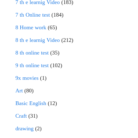
7 th e learnig Video
(183)
7 th Online test
(184)
8 Home work
(65)
8 th e learnig Video
(212)
8 th online test
(35)
9 th online test
(102)
9x movies
(1)
Art
(80)
Basic English
(12)
Craft
(31)
drawing
(2)