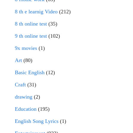
8 th e learnig Video
(212)
8 th online test
(35)
9 th online test
(102)
9x movies
(1)
Art
(80)
Basic English
(12)
Craft
(31)
drawing
(2)
Education
(195)
English Song Lyrics
(1)