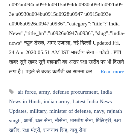
u092au094du0930u0915u094du0930u093fu092fu09
3e u0930u094bu0915u0928u0947 u0915u093e
u0906u0926u0947u0936″,”category”:”title”:”India
News”,”title_hn”:”u0926u0947u0936″,”slug”:”india-
news” न्यूज डेस्क, अमर उजाला, नई दिल्ली Updated Fri,
24 Apr 2020 05:51 AM IST भारतीय सेना – फोटो : PTI
ख़बर सुनें ख़बर सुनें महामारी का असर रक्षा खरीद पर भी दिखने
लगा है। पहले से बजट कटौती का सामना कर …
Read more
Tags
air force
,
army
,
defense procurement
,
India
News in Hindi
,
indian army
,
Latest India News
Updates
,
military
,
minister of defense
,
navy
,
rajnath
singh
,
आर्मी
,
थल सेना
,
नौसेना
,
भारतीय सेना
,
मिलिट्री
,
रक्षा
खरीद
,
रक्षा मंत्री
,
राजनाथ सिंह
,
वायु सेना