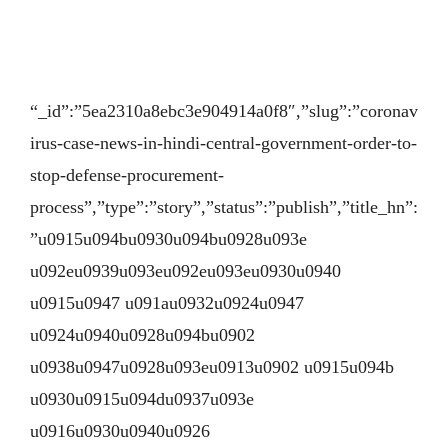
“_id”:”5ea2310a8ebc3e904914a0f8″,”slug”:”coronav
irus-case-news-in-hindi-central-government-order-to-
stop-defense-procurement-
process”,”type”:”story”,”status”:”publish”,”title_hn”:
”u0915u094bu0930u094bu0928u093e
u092eu0939u093eu092eu093eu0930u0940
u0915u0947 u091au0932u0924u0947
u0924u0940u0928u094bu0902
u0938u0947u0928u093eu0913u0902 u0915u094b
u0930u0915u094du0937u093e
u0916u0930u0940u0926