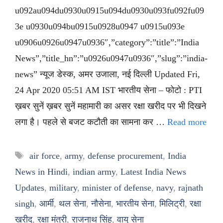
u092au094du0930u0915u094du0930u093fu092fu09
3e u0930u094bu0915u0928u0947 u0915u093e
u0906u0926u0947u0936″,”category”:”title”:”India
News”,”title_hn”:”u0926u0947u0936″,”slug”:”india-
news” न्यूज डेस्क, अमर उजाला, नई दिल्ली Updated Fri,
24 Apr 2020 05:51 AM IST भारतीय सेना – फोटो : PTI
ख़बर सुनें ख़बर सुनें महामारी का असर रक्षा खरीद पर भी दिखने
लगा है। पहले से बजट कटौती का सामना कर …
Read more
Tags
air force
,
army
,
defense procurement
,
India
News in Hindi
,
indian army
,
Latest India News
Updates
,
military
,
minister of defense
,
navy
,
rajnath
singh
,
आर्मी
,
थल सेना
,
नौसेना
,
भारतीय सेना
,
मिलिट्री
,
रक्षा
खरीद
,
रक्षा मंत्री
,
राजनाथ सिंह
,
वायु सेना