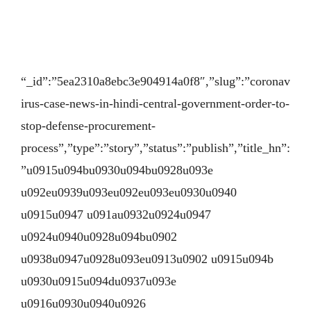
“_id”:”5ea2310a8ebc3e904914a0f8″,”slug”:”coronav
irus-case-news-in-hindi-central-government-order-to-
stop-defense-procurement-
process”,”type”:”story”,”status”:”publish”,”title_hn”:
”u0915u094bu0930u094bu0928u093e
u092eu0939u093eu092eu093eu0930u0940
u0915u0947 u091au0932u0924u0947
u0924u0940u0928u094bu0902
u0938u0947u0928u093eu0913u0902 u0915u094b
u0930u0915u094du0937u093e
u0916u0930u0940u0926