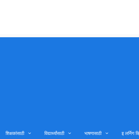
शिक्षकांसाठी
विद्यार्थ्यांसाठी
भाषणासाठी
इ लर्निग व