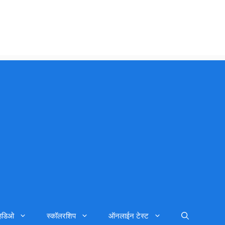
्हिडिओ
स्कॉलरशिप
ऑनलाईन टेस्ट