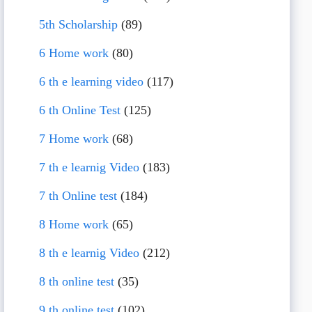
5th Scholarship
(89)
6 Home work
(80)
6 th e learning video
(117)
6 th Online Test
(125)
7 Home work
(68)
7 th e learnig Video
(183)
7 th Online test
(184)
8 Home work
(65)
8 th e learnig Video
(212)
8 th online test
(35)
9 th online test
(102)