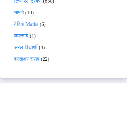
टिप्स & ट्रिक्स
(830)
भाषणे
(10)
वेदिक Maths
(6)
व्यवसाय
(1)
सरल विद्यार्थी
(4)
हस्ताक्षर सराव
(22)