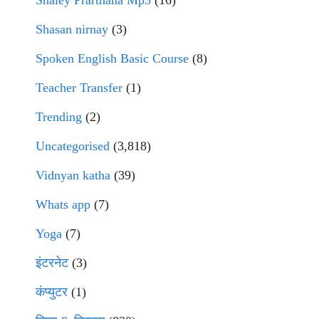
Shaley Prarthana Mp3
(16)
Shasan nirnay
(3)
Spoken English Basic Course
(8)
Teacher Transfer
(1)
Trending
(2)
Uncategorised
(3,818)
Vidnyan katha
(39)
Whats app
(7)
Yoga
(7)
इंटरनेट
(3)
कंप्युटर
(1)