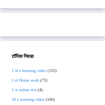
टॉपिक निवडा
1 st e learning video
(155)
1 st Home work
(73)
1 st online test
(4)
10 e learning video
(166)