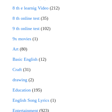
8 th e learnig Video
(212)
8 th online test
(35)
9 th online test
(102)
9x movies
(1)
Art
(80)
Basic English
(12)
Craft
(31)
drawing
(2)
Education
(195)
English Song Lyrics
(1)
Entertainment
(923)