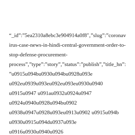
“_id”:”5ea2310a8ebc3e904914a0f8″,”slug”:”coronav
irus-case-news-in-hindi-central-government-order-to-
stop-defense-procurement-
process”,”type”:”story”,”status”:”publish”,”title_hn”:
”u0915u094bu0930u094bu0928u093e
u092eu0939u093eu092eu093eu0930u0940
u0915u0947 u091au0932u0924u0947
u0924u0940u0928u094bu0902
u0938u0947u0928u093eu0913u0902 u0915u094b
u0930u0915u094du0937u093e
u0916u0930u0940u0926