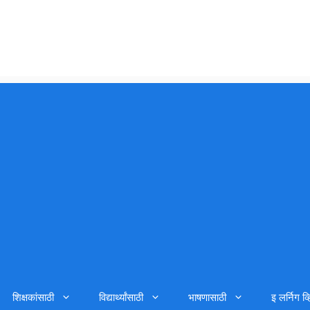
शिक्षकांसाठी
विद्यार्थ्यांसाठी
भाषणासाठी
इ लर्निग व