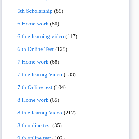
5th Scholarship
(89)
6 Home work
(80)
6 th e learning video
(117)
6 th Online Test
(125)
7 Home work
(68)
7 th e learnig Video
(183)
7 th Online test
(184)
8 Home work
(65)
8 th e learnig Video
(212)
8 th online test
(35)
9 th online test
(102)