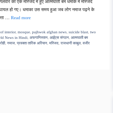
ंगलवार को एक मस्जिद में हुए आत्मघाती बम धमाके में मस्जिद
ोग घायल हो गए। धमाका उस समय हुआ जब लोग नमाज पढ़ने के
वक्ता …
Read more
of interior
,
mosque
,
pajhwok afghan news
,
suicide blast
,
two
ld News in Hindi
,
अफगानिस्तान
,
आईएस संगठन
,
आत्मघाती बम
रोही
,
नमाज
,
प्रवक्ता तारिक अरियान
,
मस्जिद
,
राजधानी काबुल
,
वजीर