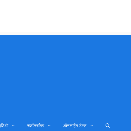
्हिडिओ
स्कॉलरशिप
ऑनलाईन टेस्ट