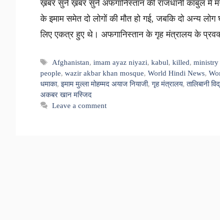
ख़बर सुनें ख़बर सुनें अफगानिस्तान की राजधानी काबुल में म
के इमाम समेत दो लोगों की मौत हो गई, जबकि दो अन्य ल
लिए एकत्र हुए थे। अफगानिस्तान के गृह मंत्रालय के प्र
Tags
Afghanistan
,
imam ayaz niyazi
,
kabul
,
killed
,
ministry 
people
,
wazir akbar khan mosque
,
World Hindi News
,
Wor
धमाका
,
इमाम मुल्ला मोहम्मद अयाज नियाजी
,
गृह मंत्रालय
,
तालिबानी विद्
अकबर खान मस्जिद
Leave a comment