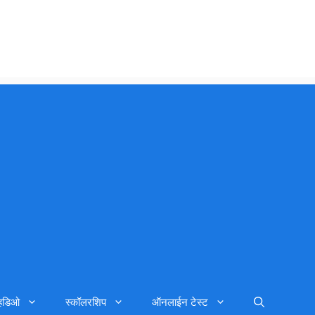
्हिडिओ
स्कॉलरशिप
ऑनलाईन टेस्ट