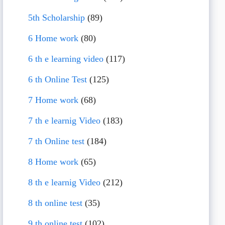
5th Scholarship
(89)
6 Home work
(80)
6 th e learning video
(117)
6 th Online Test
(125)
7 Home work
(68)
7 th e learnig Video
(183)
7 th Online test
(184)
8 Home work
(65)
8 th e learnig Video
(212)
8 th online test
(35)
9 th online test
(102)