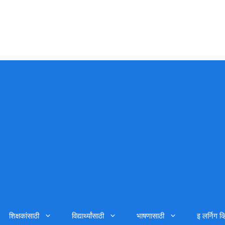
शिक्षकांसाठी
विद्यार्थ्यांसाठी
भाषणासाठी
इ लर्निग व