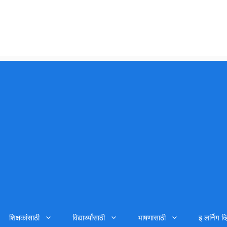
शिक्षकांसाठी
विद्यार्थ्यांसाठी
भाषणासाठी
इ लर्निग व