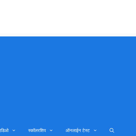
्हिडिओ
स्कॉलरशिप
ऑनलाईन टेस्ट