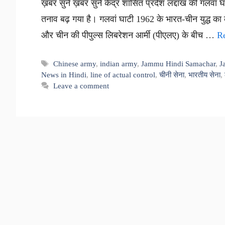
ख़बर सुनें ख़बर सुनें केंद्र शासित प्रदेश लद्दाख की गलवा
तनाव बढ़ गया है। गलवां घाटी 1962 के भारत-चीन युद्ध का क
और चीन की पीपुल्स लिबरेशन आर्मी (पीएलए) के बीच …
R
Tags
Chinese army
,
indian army
,
Jammu Hindi Samachar
,
J
News in Hindi
,
line of actual control
,
चीनी सेना
,
भारतीय सेना
,
Leave a comment