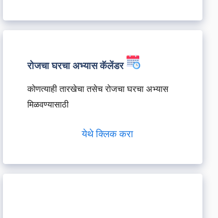
रोजचा घरचा अभ्यास कॅलेंडर
कोणत्याही तारखेचा तसेच रोजचा घरचा अभ्यास
मिळवण्यासाठी
येथे क्लिक करा