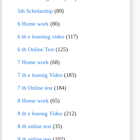
5th Scholarship
(89)
6 Home work
(80)
6 th e learning video
(117)
6 th Online Test
(125)
7 Home work
(68)
7 th e learnig Video
(183)
7 th Online test
(184)
8 Home work
(65)
8 th e learnig Video
(212)
8 th online test
(35)
9 th online test
(102)