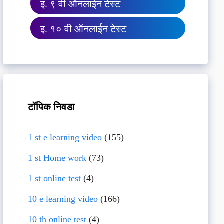
इ. ९ वी ऑनलाईन टेस्ट
इ. १० वी ऑनलाईन टेस्ट
टॉपिक निवडा
1 st e learning video
(155)
1 st Home work
(73)
1 st online test
(4)
10 e learning video
(166)
10 th online test
(4)