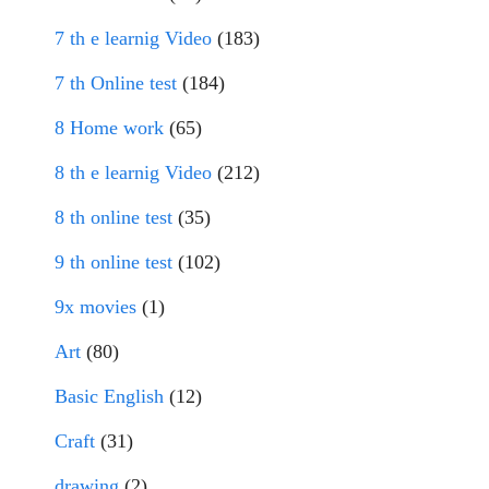
7 th e learnig Video
(183)
7 th Online test
(184)
8 Home work
(65)
8 th e learnig Video
(212)
8 th online test
(35)
9 th online test
(102)
9x movies
(1)
Art
(80)
Basic English
(12)
Craft
(31)
drawing
(2)