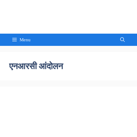
Skip
to
Sandeep Waghmore
content
Menu
एनआरसी आंदोलन