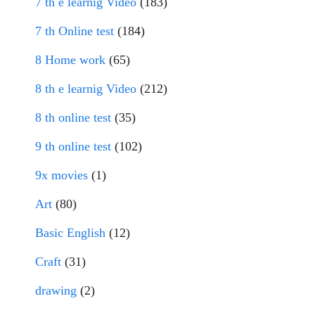
7 th e learnig Video
(183)
7 th Online test
(184)
8 Home work
(65)
8 th e learnig Video
(212)
8 th online test
(35)
9 th online test
(102)
9x movies
(1)
Art
(80)
Basic English
(12)
Craft
(31)
drawing
(2)