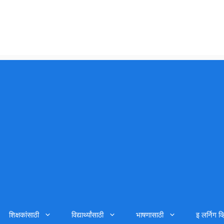
शिक्षकांसाठी
विद्यार्थ्यांसाठी
भाषणासाठी
इ लर्निग व