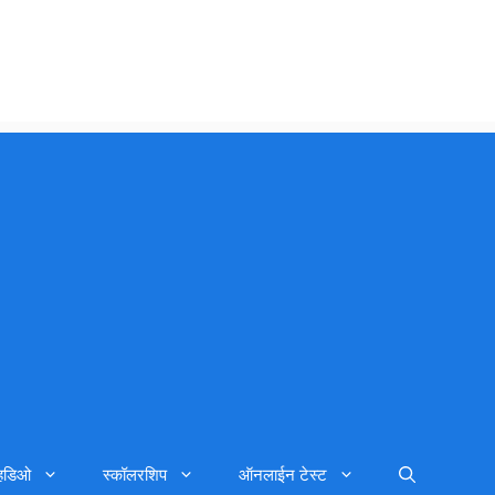
्हिडिओ
स्कॉलरशिप
ऑनलाईन टेस्ट