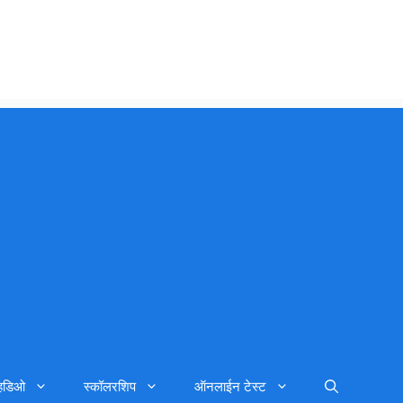
्हिडिओ
स्कॉलरशिप
ऑनलाईन टेस्ट