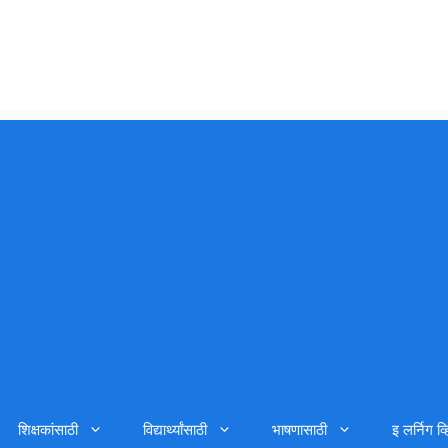
शिक्षकांसाठी
विद्यार्थ्यांसाठी
भाषणासाठी
इ लर्निग व