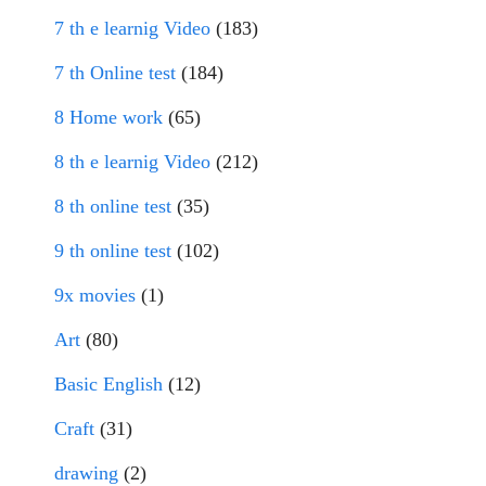
7 th e learnig Video
(183)
7 th Online test
(184)
8 Home work
(65)
8 th e learnig Video
(212)
8 th online test
(35)
9 th online test
(102)
9x movies
(1)
Art
(80)
Basic English
(12)
Craft
(31)
drawing
(2)