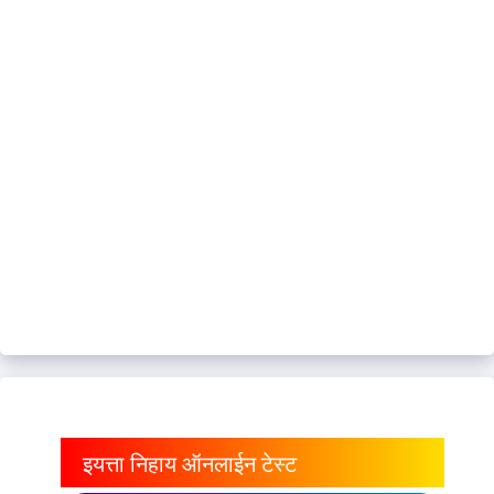
इयत्ता निहाय ऑनलाईन टेस्ट