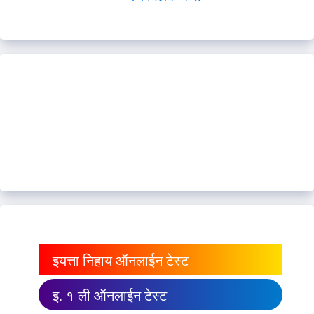
इयत्ता निहाय ऑनलाईन टेस्ट
इ. १ ली ऑनलाईन टेस्ट