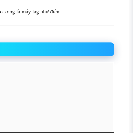
o xong là máy lag như điên.