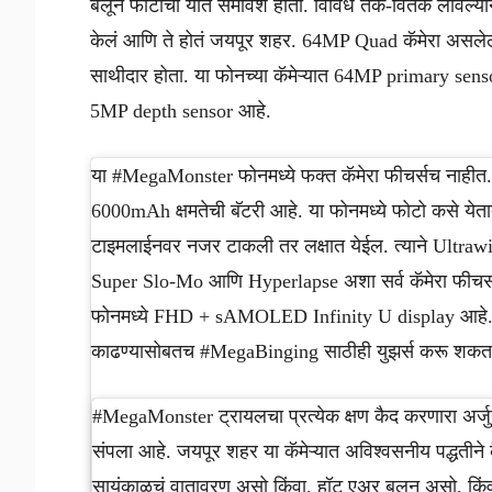
बलून फोटोंचा यात समावेश होता. विविध तर्क-वितर्क लावल्य
केलं आणि ते होतं जयपूर शहर. 64MP Quad कॅमेरा असले
साथीदार होता. या फोनच्या कॅमेऱ्यात 64MP primary s
5MP depth sensor आहे.
या #MegaMonster फोनमध्ये फक्त कॅमेरा फीचर्सच नाहीत. 
6000mAh क्षमतेची बॅटरी आहे. या फोनमध्ये फोटो कसे येतात
टाइमलाईनवर नजर टाकली तर लक्षात येईल. त्याने Ultr
Super Slo-Mo आणि Hyperlapse अशा सर्व कॅमेरा फीचर्स
फोनमध्ये FHD + sAMOLED Infinity U display आहे. 
काढण्यासोबतच #MegaBinging साठीही युझर्स करू शकत
#MegaMonster ट्रायलचा प्रत्येक क्षण कैद करणारा अर्ज
संपला आहे. जयपूर शहर या कॅमेऱ्यात अविश्वसनीय पद्धतीन
सायंकाळचं वातावरण असो किंवा, हॉट एअर बलून असो, किंवा त