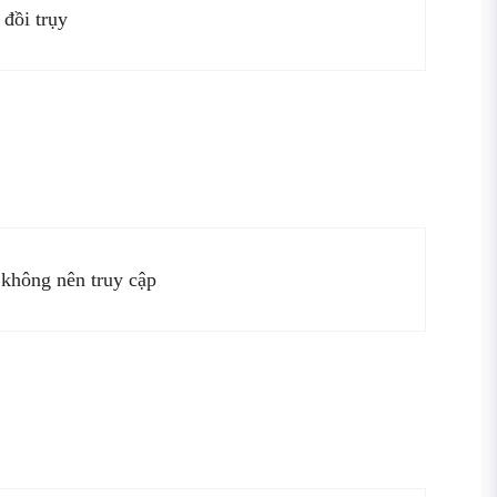
 đồi trụy
 không nên truy cập