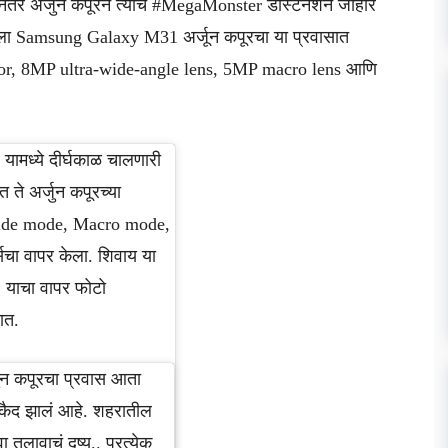
ानंतर अर्जुन कपूरने त्याचं #MegaMonster डेस्टिनेशन जाहीर
ला Samsung Galaxy M31 अर्जून कपूरचा या प्रवासात
ensor, 8MP ultra-wide-angle lens, 5MP macro lens आणि
यामध्ये दीर्घकाळ चालणारी
 ते अर्जुन कपूरच्या
awide mode, Macro mode,
चा वापर केला. शिवाय या
याचा वापर फोटो
ात.
ुन कपूरचा प्रवास आता
े कैद झालं आहे. शहरातील
लावाचं दृष्य.. प्रत्येक