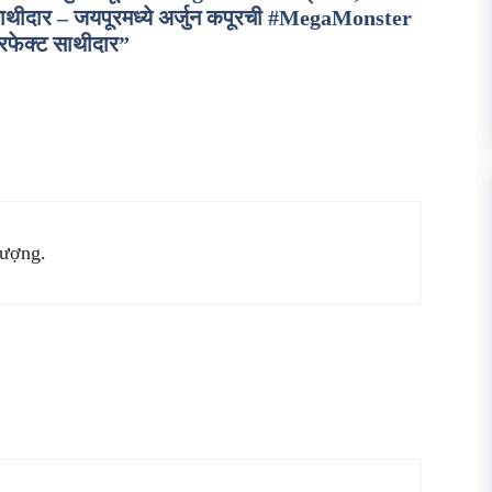
दार – जयपूरमध्ये अर्जुन कपूरची #MegaMonster
ेक्ट साथीदार”
lượng.