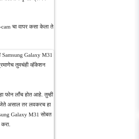
cam चा वापर कसा केला ते
तरी Samsung Galaxy M31
रमाणेच तुमचंही व्हॅकेशन
 हा फोन लाँच होत आहे. तुम्ही
िजेते असाल तर लवकरच हा
amsung Galaxy M31 सोबत
े करा.