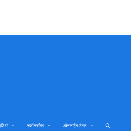
्हिडिओ
स्कॉलरशिप
ऑनलाईन टेस्ट