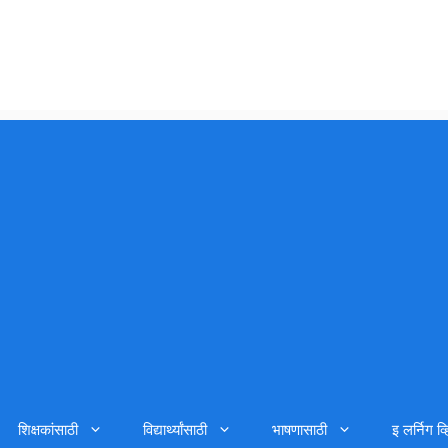
शिक्षकांसाठी
विद्यार्थ्यांसाठी
भाषणासाठी
इ लर्निग व