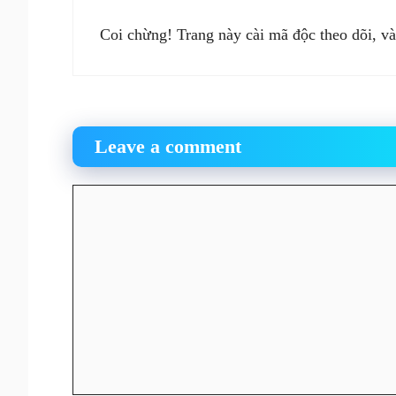
Coi chừng! Trang này cài mã độc theo dõi, và
Leave a comment
Comment