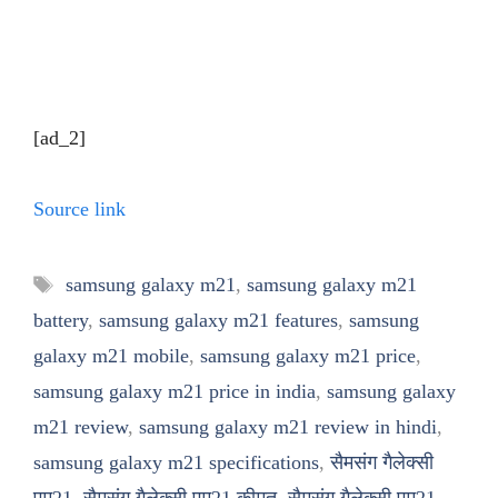
[ad_2]
Source link
Tags
samsung galaxy m21
,
samsung galaxy m21
battery
,
samsung galaxy m21 features
,
samsung
galaxy m21 mobile
,
samsung galaxy m21 price
,
samsung galaxy m21 price in india
,
samsung galaxy
m21 review
,
samsung galaxy m21 review in hindi
,
samsung galaxy m21 specifications
,
सैमसंग गैलेक्सी