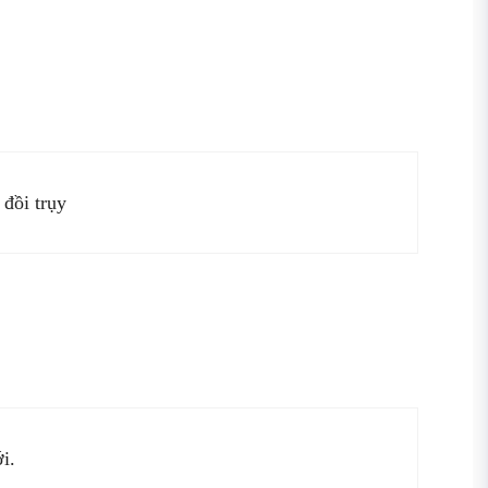
 đồi trụy
i.