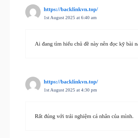
https://backlinkvn.top/
1st August 2025 at 6:40 am
Ai đang tìm hiểu chủ đề này nên đọc kỹ bài n
https://backlinkvn.top/
1st August 2025 at 4:30 pm
Rất đúng với trải nghiệm cá nhân của mình.