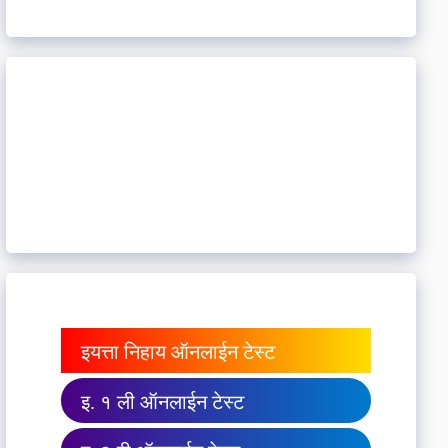
इयत्ता निहाय ऑनलाईन टेस्ट
इ. १ ली ऑनलाईन टेस्ट