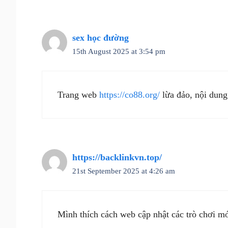
sex học đường
15th August 2025 at 3:54 pm
Trang web
https://co88.org/
lừa đảo, nội dung
https://backlinkvn.top/
21st September 2025 at 4:26 am
Mình thích cách web cập nhật các trò chơi mớ