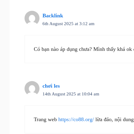
Backlink
6th August 2025 at 3:12 am
Có bạn nào áp dụng chưa? Mình thấy khá ok 
chơi les
14th August 2025 at 10:04 am
Trang web
https://co88.org/
lừa đảo, nội dung