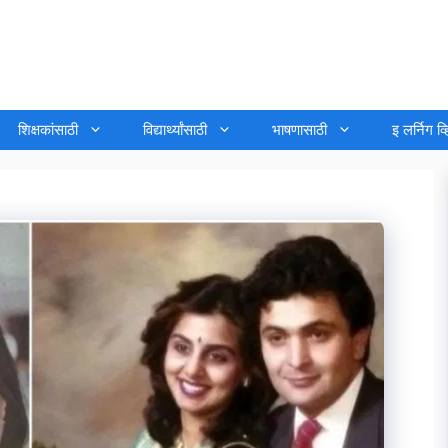
शिक्षकांसाठी
विद्यार्थ्यांसाठी
भाषणासाठी
इ लर्निग व