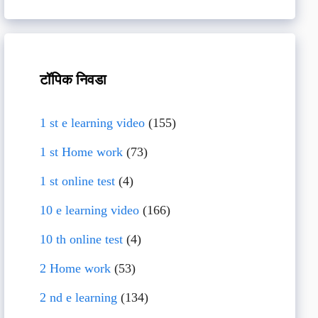
टॉपिक निवडा
1 st e learning video
(155)
1 st Home work
(73)
1 st online test
(4)
10 e learning video
(166)
10 th online test
(4)
2 Home work
(53)
2 nd e learning
(134)