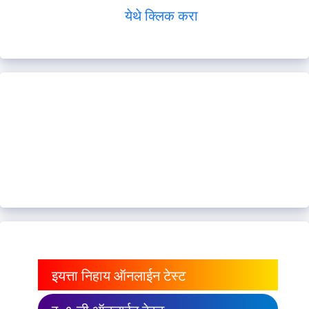
येथे क्लिक करा
इयत्ता निहाय ऑनलाईन टेस्ट