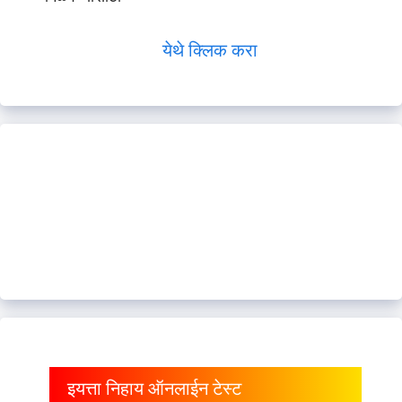
येथे क्लिक करा
इयत्ता निहाय ऑनलाईन टेस्ट