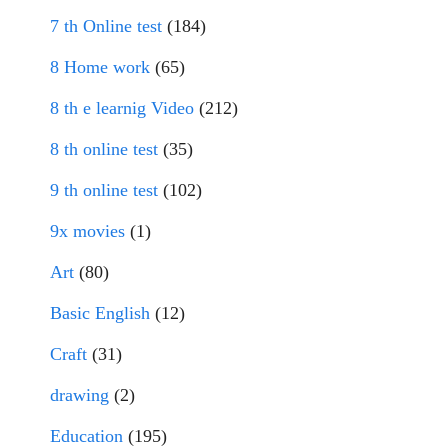
7 th Online test
(184)
8 Home work
(65)
8 th e learnig Video
(212)
8 th online test
(35)
9 th online test
(102)
9x movies
(1)
Art
(80)
Basic English
(12)
Craft
(31)
drawing
(2)
Education
(195)