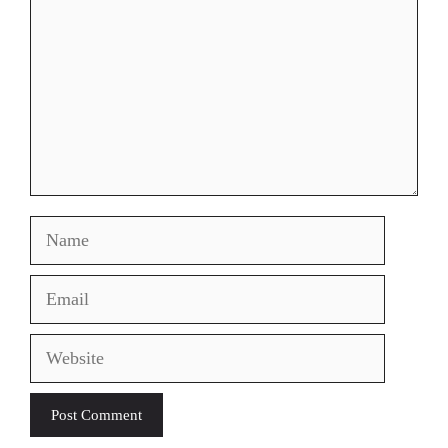
Name
Email
Website