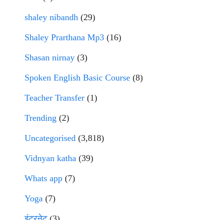
shaley nibandh
(29)
Shaley Prarthana Mp3
(16)
Shasan nirnay
(3)
Spoken English Basic Course
(8)
Teacher Transfer
(1)
Trending
(2)
Uncategorised
(3,818)
Vidnyan katha
(39)
Whats app
(7)
Yoga
(7)
इंटरनेट
(3)