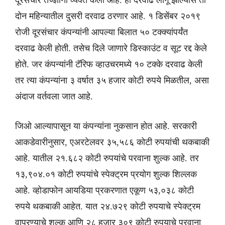
दूरसंचार तज्ज्ञांनी व्यक्त केली आहे. ही दरवाढ लागू झाल्यास ती
दोन महिन्यातील दुसरी दरवाढ ठरणार आहे. १ डिसेंबर २०१९
रोजी दूरसंचार कंपन्यांनी आपल्या बिलात ५० टक्क्यांपर्यंत
दरवाढ केली होती. तसेच दिले जाणारे डिस्काउंट व सूट रद्द केले
होते. जर कंपन्यांनी टॅरिफ व्हाउचरमध्ये १० टक्के दरवाढ केली
तर त्या कंपन्यांना ३ वर्षात ३५ हजार कोटी रुपये मिळतील, असा
अंदाज वर्तवला जात आहे.
जिओ आल्यापासून या कंपन्यांना नुकसान होत आहे. सरकारी
आकडेवारीनुसार, एअरटेलवर ३५,५८६ कोटी रुपयांची थकबाकी
आहे. यातील २१.६८२ कोटी रुपयांचे परवाना शुल्क आहे. तर
१३,९०४.०१ कोटी रुपयांचे स्पेक्ट्रम प्रयोग शुल्क शिल्लक
आहे. व्होडाफोन आयडिया प्रकरणात एकूण ५३,०३८ कोटी
रुपये थकबाकी आहेत. यात २४.७२९ कोटी रुपयाचे स्पेक्ट्रम
वापरण्याचे शुल्क आणि २८ हजार ३०९ कोटी रुपयाचे परवाना