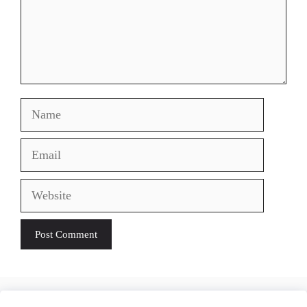
Name
Email
Website